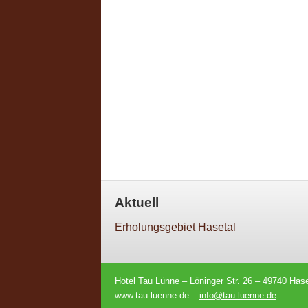
Aktuell
Erholungsgebiet Hasetal
Hotel Tau Lünne – Löninger Str. 26 – 49740 Hasel
www.tau-luenne.de –
info@tau-luenne.de